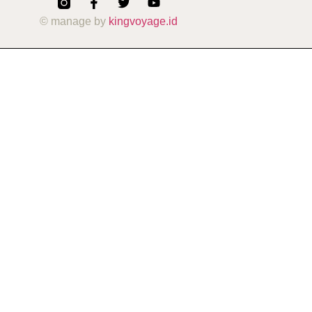
© manage by
kingvoyage.id