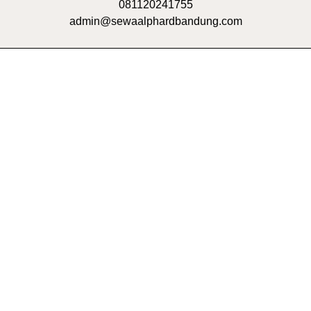
081120241755
admin@sewaalphardbandung.com