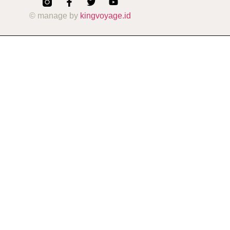
© manage by
kingvoyage.id