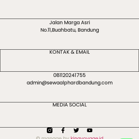
Jalan Marga Asri
No.11,Buahbatu, Bandung
KONTAK & EMAIL
081120241755
admin@sewaalphardbandung.com
MEDIA SOCIAL
© manage by
kingvoyage.id