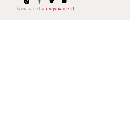
© manage by
kingvoyage.id