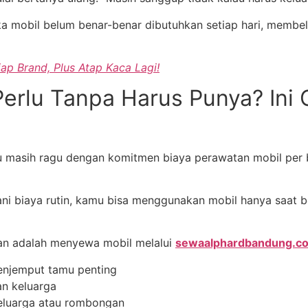
ka mobil belum benar-benar dibutuhkan setiap hari, membeli
iap Brand, Plus Atap Kaca Lagi!
Perlu Tanpa Harus Punya? Ini
u masih ragu dengan komitmen biaya perawatan mobil per bu
i biaya rutin, kamu bisa menggunakan mobil hanya saat be
an adalah menyewa mobil melalui
sewaalphardbandung.c
enjemput tamu penting
an keluarga
keluarga atau rombongan