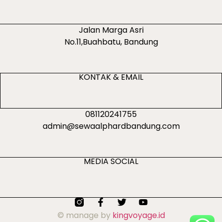
Jalan Marga Asri
No.11,Buahbatu, Bandung
KONTAK & EMAIL
081120241755
admin@sewaalphardbandung.com
MEDIA SOCIAL
© manage by
kingvoyage.id