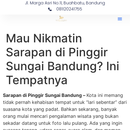
Jl. Marga Asri No.11, Buahbatu, Bandung
081120241755
Mau Nikmatin
Sarapan di Pinggir
Sungai Bandung? Ini
Tempatnya
Sarapan di Pinggir Sungai Bandung –
Kota ini memang
tidak pernah kehabisan tempat untuk “lari sebentar” dari
suasana kota yang padat. Bahkan sekarang, banyak
orang mulai mencari pengalaman wisata yang bukan
sekadar datang untuk foto lalu pulang. Ada yang ingin