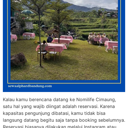
Kalau kamu berencana datang ke Nomilife Cimaung,
satu hal yang wajib diingat adalah reservasi. Karena
kapasitas pengunjung dibatasi, kamu tidak bisa
langsung datang begitu saja tanpa booking sebelumnya.
Reservasi biasanya dilakukan melalui Instagram atau