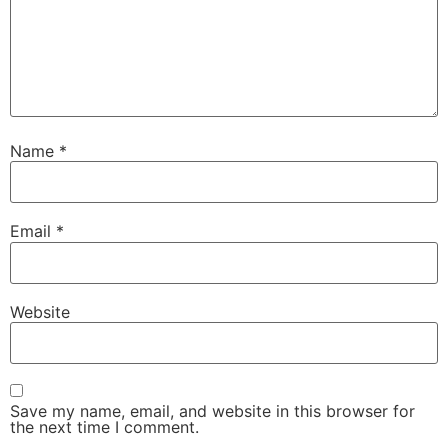
Name
*
Email
*
Website
Save my name, email, and website in this browser for
the next time I comment.