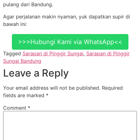
pulang dari Bandung.
Agar perjalanan makin nyaman, yuk dapatkan supir di
bawah ini:
>>>Hubungi Kami via WhatsApp<<
Tagged
Sarapan di Pinggir Sungai
,
Sarapan di Pinggir
Sungai Bandung
Leave a Reply
Your email address will not be published.
Required
fields are marked
*
Comment
*