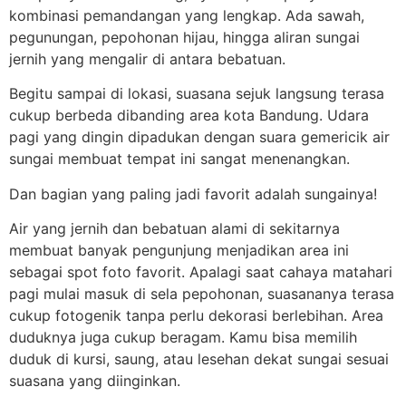
kombinasi pemandangan yang lengkap. Ada sawah,
pegunungan, pepohonan hijau, hingga aliran sungai
jernih yang mengalir di antara bebatuan.
Begitu sampai di lokasi, suasana sejuk langsung terasa
cukup berbeda dibanding area kota Bandung. Udara
pagi yang dingin dipadukan dengan suara gemericik air
sungai membuat tempat ini sangat menenangkan.
Dan bagian yang paling jadi favorit adalah sungainya!
Air yang jernih dan bebatuan alami di sekitarnya
membuat banyak pengunjung menjadikan area ini
sebagai spot foto favorit. Apalagi saat cahaya matahari
pagi mulai masuk di sela pepohonan, suasananya terasa
cukup fotogenik tanpa perlu dekorasi berlebihan. Area
duduknya juga cukup beragam. Kamu bisa memilih
duduk di kursi, saung, atau lesehan dekat sungai sesuai
suasana yang diinginkan.