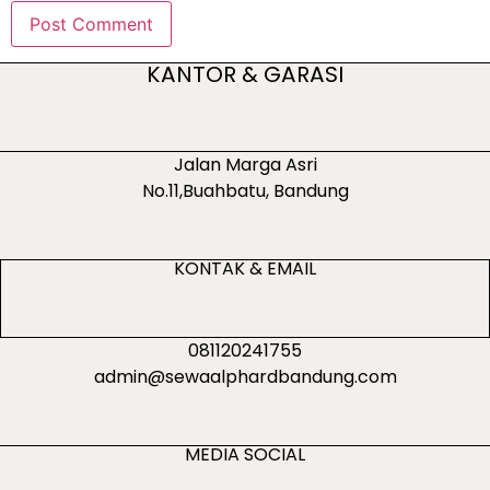
KANTOR & GARASI
Jalan Marga Asri
No.11,Buahbatu, Bandung
KONTAK & EMAIL
081120241755
admin@sewaalphardbandung.com
MEDIA SOCIAL