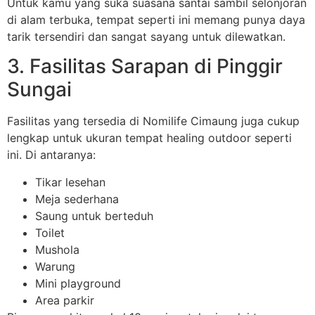
Untuk kamu yang suka suasana santai sambil selonjoran
di alam terbuka, tempat seperti ini memang punya daya
tarik tersendiri dan sangat sayang untuk dilewatkan.
3. Fasilitas Sarapan di Pinggir
Sungai
Fasilitas yang tersedia di Nomilife Cimaung juga cukup
lengkap untuk ukuran tempat healing outdoor seperti
ini. Di antaranya:
Tikar lesehan
Meja sederhana
Saung untuk berteduh
Toilet
Mushola
Warung
Mini playground
Area parkir